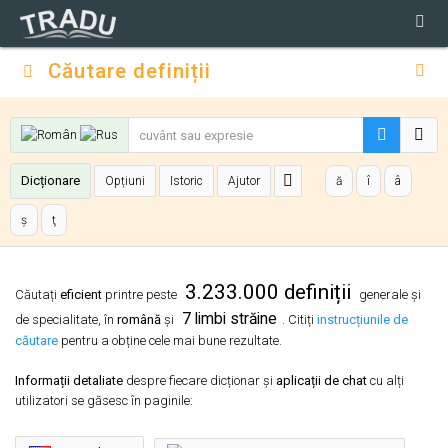
Căutare definiții
Dicționare
Opțiuni
Istoric
Ajutor
ă
î
â
ş
ţ
3.233.000 definiții
Căutați
eficient
printre peste
generale și
7 limbi străine
de specialitate, în
română
și
. Citiți
instrucțiunile de
căutare
pentru a obține cele mai bune rezultate.
Informații detaliate
despre fiecare dicționar și
aplicații de chat
cu alți
utilizatori se găsesc în paginile: