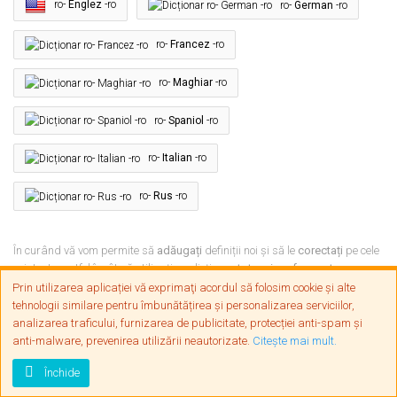
ro-
Englez
-ro
ro-
German
-ro
ro-
Francez
-ro
ro-
Maghiar
-ro
ro-
Spaniol
-ro
ro-
Italian
-ro
ro-
Rus
-ro
În curând vă vom permite să
adăugați
definiții noi și să le
corectați
pe cele
existente, astfel încât să utilizați un dicționar
tot mai performant
.
Prin utilizarea aplicației vă exprimaţi acordul să folosim cookie și alte
tehnologii similare pentru îmbunătățirea și personalizarea serviciilor,
analizarea traficului, furnizarea de publicitate, protecției anti-spam și
Condiții de utilizare
Contact
Sitemap
anti-malware, prevenirea utilizării neautorizate.
Citeşte mai mult.
Închide
Copyright