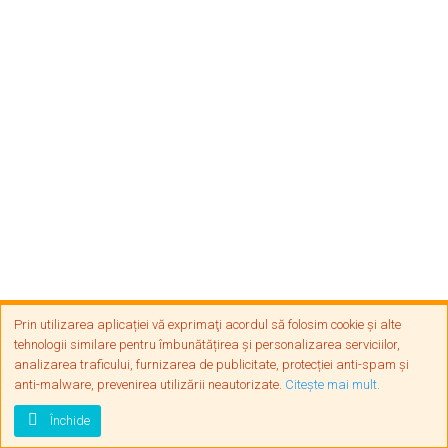
Prin utilizarea aplicației vă exprimaţi acordul să folosim cookie și alte
tehnologii similare pentru îmbunătățirea și personalizarea serviciilor,
analizarea traficului, furnizarea de publicitate, protecției anti-spam și
Condiții de utilizare
Contact
Sitemap
anti-malware, prevenirea utilizării neautorizate.
Citeşte mai mult.
Închide
Copyright